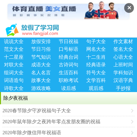
✕
说说大全
放假安排
节日祝福
句子大全
作文素材
范文大全
节日习俗
口号标语
网名大全
签名大全
十二星座
节气知识
经典台词
十二生肖
心语大全
对联大全
成语大全
古诗词句
经典语录
上班时间
组词大全
名人名言
生活百科
符号大全
学科知识
词语造句
故事大全
职称考试
文学百科
汉语字典
诗歌大全
游戏攻略
读后感
观后感
手抄报
除夕夜祝福
2020春节除夕守岁祝福句子大全
2020年鼠年除夕之夜跨年零点发朋友圈的祝福
2020年除夕微信拜年祝福语