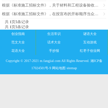
根据《标准施工招标文件》，关于材料和工程设备验收的说法中，正确的有（ ）
根据《标准施工招标文件》，在按宣布的开标顺序当众开标时，应公布的内容包括（ ）
共
1
页
5
条记录
共
1
页
5
条记录
创业指南
生活常识
谜语大全
范文大全
话术大全
互动游戏
花语大全
手抄报
红枣子创业网
Copyright © 2017-2021 m.fangjial.com All Rights Reserved. 湘ICP备
17024501号-9
网站地图
sitemap