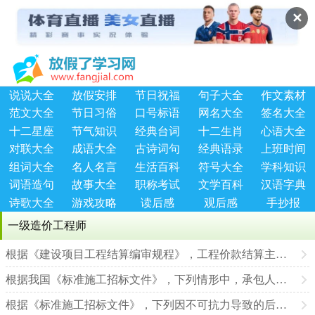
✕
说说大全
放假安排
节日祝福
句子大全
作文素材
范文大全
节日习俗
口号标语
网名大全
签名大全
十二星座
节气知识
经典台词
十二生肖
心语大全
对联大全
成语大全
古诗词句
经典语录
上班时间
组词大全
名人名言
生活百科
符号大全
学科知识
词语造句
故事大全
职称考试
文学百科
汉语字典
诗歌大全
游戏攻略
读后感
观后感
手抄报
一级造价工程师
根据《建设项目工程结算编审规程》，工程价款结算主要包括（ ）
根据我国《标准施工招标文件》，下列情形中，承包人可以得到费用和利润
根据《标准施工招标文件》，下列因不可抗力导致的后果中，由发包人承担责任的有（ ）