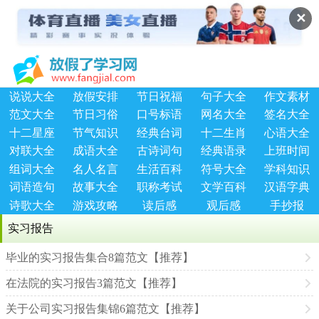
✕
说说大全
放假安排
节日祝福
句子大全
作文素材
范文大全
节日习俗
口号标语
网名大全
签名大全
十二星座
节气知识
经典台词
十二生肖
心语大全
对联大全
成语大全
古诗词句
经典语录
上班时间
组词大全
名人名言
生活百科
符号大全
学科知识
词语造句
故事大全
职称考试
文学百科
汉语字典
诗歌大全
游戏攻略
读后感
观后感
手抄报
实习报告
毕业的实习报告集合8篇范文【推荐】
在法院的实习报告3篇范文【推荐】
关于公司实习报告集锦6篇范文【推荐】