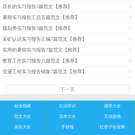
店长的实习报告3篇范文【推荐】
暑期实习报告汇总五篇范文【推荐】
规划类实习报告3篇范文【推荐】
采矿认识实习报告汇编7篇范文【推荐】
实用的暑假实习报告7篇范文【推荐】
教育工作实习报告八篇范文【推荐】
交通工程实习报告锦集7篇范文【推荐】
下一页
创业指南
生活常识
谜语大全
范文大全
话术大全
互动游戏
花语大全
手抄报
红枣子创业网