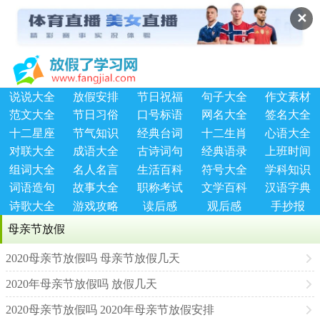
✕
说说大全
放假安排
节日祝福
句子大全
作文素材
范文大全
节日习俗
口号标语
网名大全
签名大全
十二星座
节气知识
经典台词
十二生肖
心语大全
对联大全
成语大全
古诗词句
经典语录
上班时间
组词大全
名人名言
生活百科
符号大全
学科知识
词语造句
故事大全
职称考试
文学百科
汉语字典
诗歌大全
游戏攻略
读后感
观后感
手抄报
母亲节放假
2020母亲节放假吗 母亲节放假几天
2020年母亲节放假吗 放假几天
2020母亲节放假吗 2020年母亲节放假安排