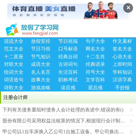
✕
说说大全
放假安排
节日祝福
句子大全
作文素材
范文大全
节日习俗
口号标语
网名大全
签名大全
十二星座
节气知识
经典台词
十二生肖
心语大全
对联大全
成语大全
古诗词句
经典语录
上班时间
组词大全
名人名言
生活百科
符号大全
学科知识
词语造句
故事大全
职称考试
文学百科
汉语字典
诗歌大全
游戏攻略
读后感
观后感
手抄报
注册会计师
下列有关债务重组时债务人会计处理的表述中,错误的有()
股份有限公司采用权益法核算的情况下,根据现行会计制度的规定,下列各项中会引起长期股权投资账面价值发生增减变动的有
甲公司以1台车床换入乙公司1台施工设备。甲公司换出车床的账面原价为1 000万元,累计折旧为240万元