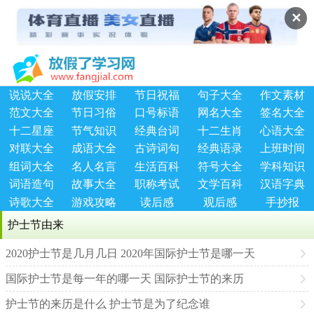
✕
说说大全
放假安排
节日祝福
句子大全
作文素材
范文大全
节日习俗
口号标语
网名大全
签名大全
十二星座
节气知识
经典台词
十二生肖
心语大全
对联大全
成语大全
古诗词句
经典语录
上班时间
组词大全
名人名言
生活百科
符号大全
学科知识
词语造句
故事大全
职称考试
文学百科
汉语字典
诗歌大全
游戏攻略
读后感
观后感
手抄报
护士节由来
2020护士节是几月几日 2020年国际护士节是哪一天
国际护士节是每一年的哪一天 国际护士节的来历
护士节的来历是什么 护士节是为了纪念谁