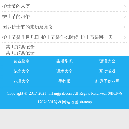
护士节的来历
护士节的习俗
国际护士节的来历及意义
护士节是几月几日_护士节是什么时候_护士节是哪一天
共
1
页
7
条记录
共
1
页
7
条记录
创业指南
生活常识
谜语大全
范文大全
话术大全
互动游戏
花语大全
手抄报
红枣子创业网
Copyright © 2017-2021 m.fangjial.com All Rights Reserved. 湘ICP备
17024501号-9
网站地图
sitemap