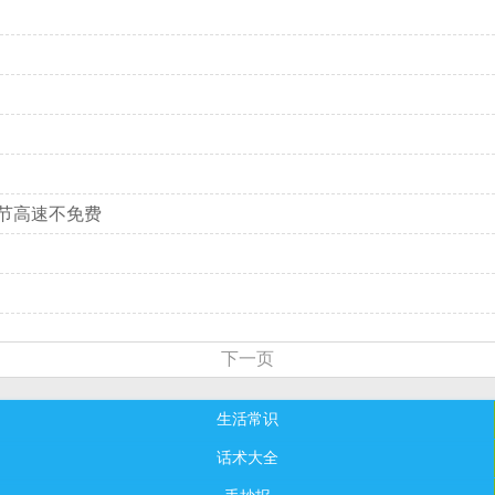
午节高速不免费
？
下一页
生活常识
话术大全