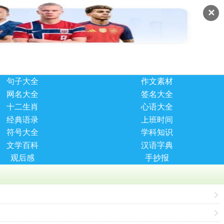
✕
句子大全
作文素材
网名大全
签名大全
十二生肖
心语大全
经典语录
上班时间
符号大全
学科知识
文学百科
汉语字典
观后感
手抄报