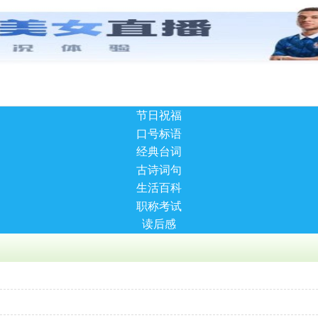
节日祝福
口号标语
经典台词
古诗词句
生活百科
职称考试
读后感