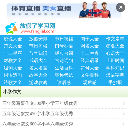
✕
说说大全
放假安排
节日祝福
句子大全
作文素材
范文大全
节日习俗
口号标语
网名大全
签名大全
十二星座
节气知识
经典台词
十二生肖
心语大全
对联大全
成语大全
古诗词句
经典语录
上班时间
组词大全
名人名言
生活百科
符号大全
学科知识
词语造句
故事大全
职称考试
文学百科
汉语字典
诗歌大全
游戏攻略
读后感
观后感
手抄报
小学作文
三年级写事作文300字小学三年级优秀
五年级记叙文450字小学五年级优秀
六年级记叙文600字小学六年级优秀