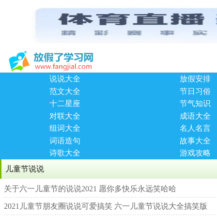
说说大全
放假安排
范文大全
节日习俗
十二星座
节气知识
对联大全
成语大全
组词大全
名人名言
词语造句
故事大全
诗歌大全
游戏攻略
儿童节说说
关于六一儿童节的说说2021 愿你多快乐永远笑哈哈
2021儿童节朋友圈说说可爱搞笑 六一儿童节说说大全搞笑版