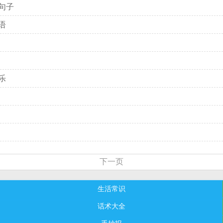
句子
语
乐
下一页
生活常识
话术大全