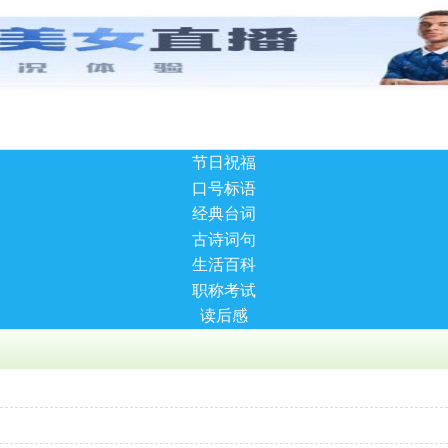
节日祝福
口号标语
经典台词
古诗词句
生活百科
职称考试
读后感