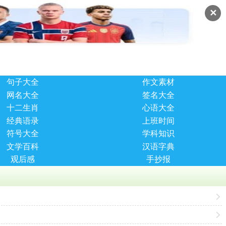
✕
句子大全
作文素材
网名大全
签名大全
十二生肖
心语大全
经典语录
上班时间
符号大全
学科知识
文学百科
汉语字典
观后感
手抄报