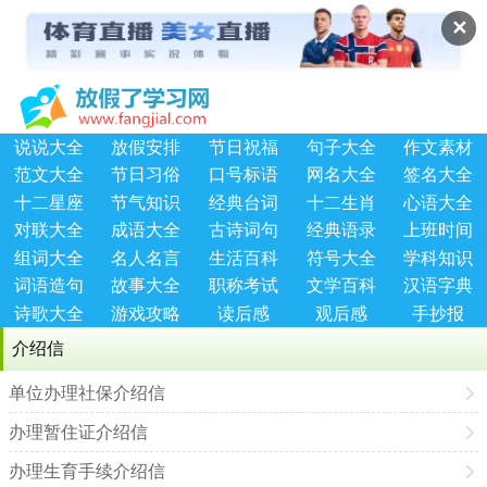
✕
说说大全
放假安排
节日祝福
句子大全
作文素材
范文大全
节日习俗
口号标语
网名大全
签名大全
十二星座
节气知识
经典台词
十二生肖
心语大全
对联大全
成语大全
古诗词句
经典语录
上班时间
组词大全
名人名言
生活百科
符号大全
学科知识
词语造句
故事大全
职称考试
文学百科
汉语字典
诗歌大全
游戏攻略
读后感
观后感
手抄报
介绍信
单位办理社保介绍信
办理暂住证介绍信
办理生育手续介绍信