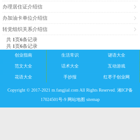
办理居住证介绍信
办加油卡单位介绍信
转党组织关系介绍信
共
1
页
6
条记录
共
1
页
6
条记录
创业指南
生活常识
谜语大全
范文大全
话术大全
互动游戏
花语大全
手抄报
红枣子创业网
Copyright © 2017-2021 m.fangjial.com All Rights Reserved. 湘ICP备
17024501号-9
网站地图
sitemap