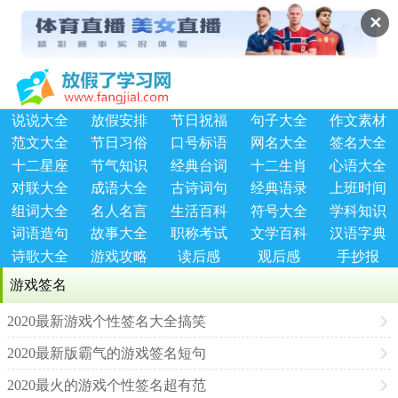
✕
说说大全
放假安排
节日祝福
句子大全
作文素材
范文大全
节日习俗
口号标语
网名大全
签名大全
十二星座
节气知识
经典台词
十二生肖
心语大全
对联大全
成语大全
古诗词句
经典语录
上班时间
组词大全
名人名言
生活百科
符号大全
学科知识
词语造句
故事大全
职称考试
文学百科
汉语字典
诗歌大全
游戏攻略
读后感
观后感
手抄报
游戏签名
2020最新游戏个性签名大全搞笑
2020最新版霸气的游戏签名短句
2020最火的游戏个性签名超有范