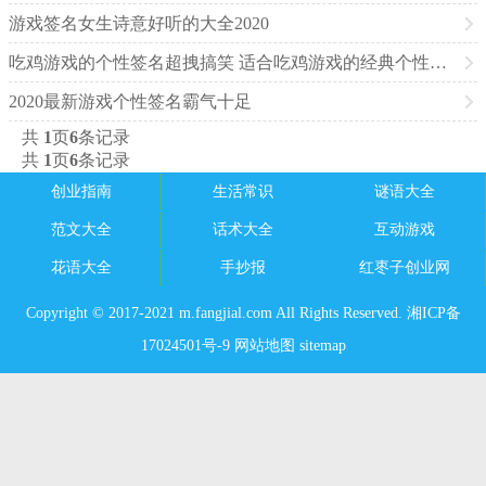
游戏签名女生诗意好听的大全2020
吃鸡游戏的个性签名超拽搞笑 适合吃鸡游戏的经典个性签名大全
2020最新游戏个性签名霸气十足
共
1
页
6
条记录
共
1
页
6
条记录
创业指南
生活常识
谜语大全
范文大全
话术大全
互动游戏
花语大全
手抄报
红枣子创业网
Copyright © 2017-2021 m.fangjial.com All Rights Reserved. 湘ICP备
17024501号-9
网站地图
sitemap