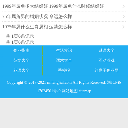
1999年属兔多大结婚好 1999年属兔什么时候结婚好
75年属兔男的婚姻状况 命运怎么样
1975年属什么生肖属相 运势怎么样
共
1
页
6
条记录
共
1
页
6
条记录
创业指南
生活常识
谜语大全
范文大全
话术大全
互动游戏
花语大全
手抄报
红枣子创业网
Copyright © 2017-2021 m.fangjial.com All Rights Reserved. 湘ICP备
17024501号-9
网站地图
sitemap