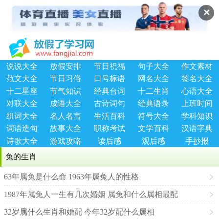
✕
说说大全
放假安排
节日祝福
句子大全
作文素材
范文大全
节日习俗
口号标语
网名大全
签名大全
十二星座
节气知识
经典台词
十二生肖
心语大全
对联大全
成语大全
古诗词句
经典语录
上班时间
组词大全
名人名言
生活百科
符号大全
学科知识
词语造句
故事大全
职称考试
文学百科
汉语字典
诗歌大全
游戏攻略
读后感
观后感
手抄报
兔的生肖
63年属兔是什么命 1963年属兔人的性格
1987年属兔人一生有几次婚姻 属兔和什么属相最配
32岁属什么生肖和婚配 今年32岁配什么属相