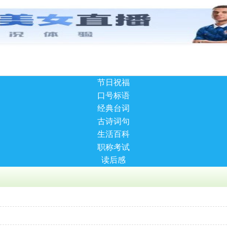
节日祝福
口号标语
经典台词
古诗词句
生活百科
职称考试
读后感