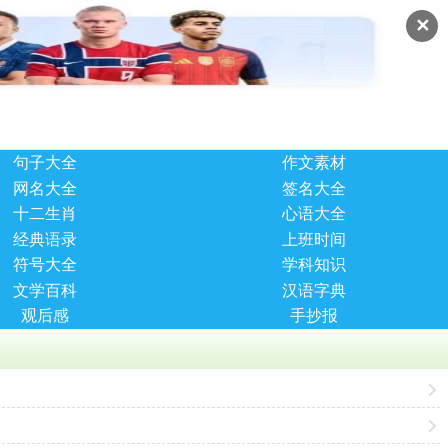
✕
句子大全
作文素材
网名大全
签名大全
十二生肖
心语大全
经典语录
上班时间
符号大全
学科知识
文学百科
汉语字典
观后感
手抄报