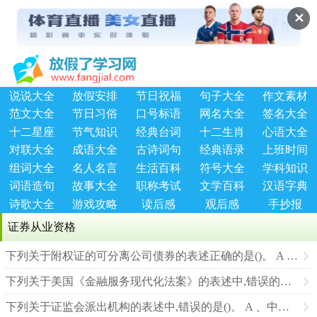
✕
说说大全
放假安排
节日祝福
句子大全
作文素材
范文大全
节日习俗
口号标语
网名大全
签名大全
十二星座
节气知识
经典台词
十二生肖
心语大全
对联大全
成语大全
古诗词句
经典语录
上班时间
组词大全
名人名言
生活百科
符号大全
学科知识
词语造句
故事大全
职称考试
文学百科
汉语字典
诗歌大全
游戏攻略
读后感
观后感
手抄报
证券从业资格
下列关于附权证的可分离公司债券的表述正确的是()。 A 、公司债券和认股权分别符合证券交易所上市条件的，应当分别上市
下列关于美国《金融服务现代化法案》的表述中,错误的是()。 A 、标志着金融混业制度的终结 B 、同时废除了1933
下列关于证监会派出机构的表述中,错误的是()。 A 、中国证监会在上海、深圳等地设立8个稽查局 B 、中国证监会在各