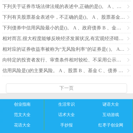
下列关于证券市场法律法规的表述中,正确的是()。 A 、《证券法》属于行政法规 B 、《证券公司监督管理条例》和《证
下列有关股票基金表述中，不正确的是()。 A 、股票基金的投资目标侧重于追求资本利得和长期资本增值 B 、股票基金的
下列债券中信用风险最小的是()。 A 、政府债券 B 、金融债券 C 、公司债券 D 、企业债券 【正确答案：
相对而言,很大程度能够反映经济发展状况,有宏观经济晴雨表之称的是( )。 A 、创业板市场 B 、中小企业板块 C
相对应的证券收益率被称为“无风险利率”的证券是( )。 A 、政府债券 B 、政府机构债券 C 、中央政府债券
向特定的投资者发行、审查条件相对较松、不采用公示制度的证券是()。 A 、公募证券 B 、私募证券 C 、上市证券
信用风险是()的主要风险。 A 、股票 B 、基金 C 、债券 D 、金融衍生工具 【正确答案：C】 考察信
下一页
创业指南
生活常识
谜语大全
范文大全
话术大全
互动游戏
花语大全
手抄报
红枣子创业网