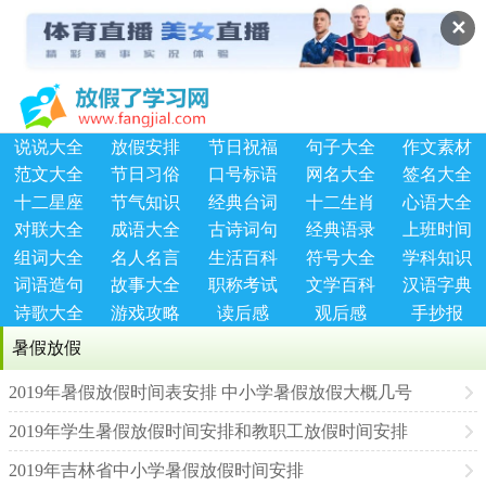
✕
说说大全
放假安排
节日祝福
句子大全
作文素材
范文大全
节日习俗
口号标语
网名大全
签名大全
十二星座
节气知识
经典台词
十二生肖
心语大全
对联大全
成语大全
古诗词句
经典语录
上班时间
组词大全
名人名言
生活百科
符号大全
学科知识
词语造句
故事大全
职称考试
文学百科
汉语字典
诗歌大全
游戏攻略
读后感
观后感
手抄报
暑假放假
2019年暑假放假时间表安排 中小学暑假放假大概几号
2019年学生暑假放假时间安排和教职工放假时间安排
2019年吉林省中小学暑假放假时间安排