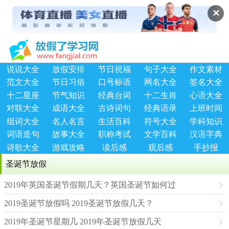
✕
说说大全
放假安排
节日祝福
句子大全
作文素材
范文大全
节日习俗
口号标语
网名大全
签名大全
十二星座
节气知识
经典台词
十二生肖
心语大全
对联大全
成语大全
古诗词句
经典语录
上班时间
组词大全
名人名言
生活百科
符号大全
学科知识
词语造句
故事大全
职称考试
文学百科
汉语字典
诗歌大全
游戏攻略
读后感
观后感
手抄报
圣诞节放假
2019年英国圣诞节假期几天？英国圣诞节如何过
2019圣诞节放假吗 2019圣诞节放假几天？
2019年圣诞节星期几 2019年圣诞节放假几天