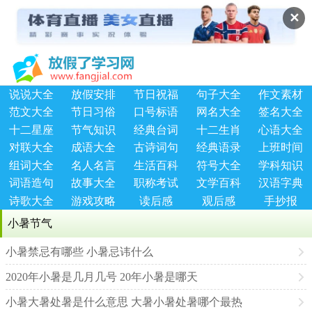
✕
说说大全
放假安排
节日祝福
句子大全
作文素材
范文大全
节日习俗
口号标语
网名大全
签名大全
十二星座
节气知识
经典台词
十二生肖
心语大全
对联大全
成语大全
古诗词句
经典语录
上班时间
组词大全
名人名言
生活百科
符号大全
学科知识
词语造句
故事大全
职称考试
文学百科
汉语字典
诗歌大全
游戏攻略
读后感
观后感
手抄报
小暑节气
小暑禁忌有哪些 小暑忌讳什么
2020年小暑是几月几号 20年小暑是哪天
小暑大暑处暑是什么意思 大暑小暑处暑哪个最热