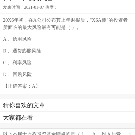
发表时间：2021-01-07 热度：
20X6年初，在A公司公布其上年财报后，"X6A债"的投资者
所面临的最大风险最有可能是（ ）。
A 、信用风险
B 、通货膨胀风险
C 、利率风险
D 、回购风险
【正确答案：A】
猜你喜欢的文章
大家都在看
以下不属于股权投资基金特点的是（ ）。 A 、投入后管理投入资源多 B 、收益波动较低 C 、投资期限长，流动性较