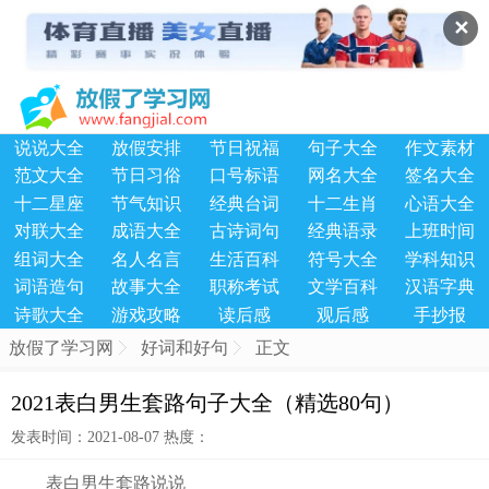
✕
说说大全
放假安排
节日祝福
句子大全
作文素材
范文大全
节日习俗
口号标语
网名大全
签名大全
十二星座
节气知识
经典台词
十二生肖
心语大全
对联大全
成语大全
古诗词句
经典语录
上班时间
组词大全
名人名言
生活百科
符号大全
学科知识
词语造句
故事大全
职称考试
文学百科
汉语字典
诗歌大全
游戏攻略
读后感
观后感
手抄报
放假了学习网
好词和好句
正文
2021表白男生套路句子大全（精选80句）
发表时间：2021-08-07 热度：
表白男生套路说说