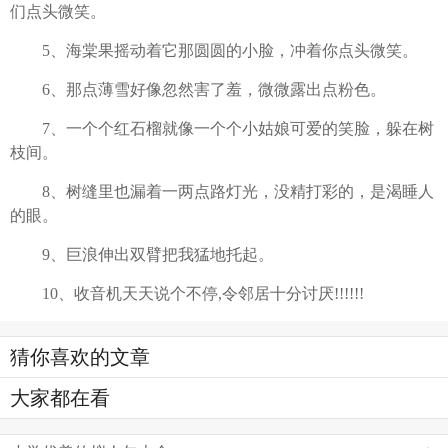
们点头微笑。
5、海棠果摇动着它那圆圆的小脸，冲着你点头微笑。
6、那点薄雪好像忽然害了羞，微微露出点粉色。
7、一个个红石榴就像一个个小姑娘可爱的笑脸，躲在树
枝间。
8、树缝里也漏着一两点路灯光，没精打彩的，是渴睡人
的眼。
9、巨浪伸出双臂把我猛地托起。
10、收音机天天说个不停,令邻居十分讨厌!!!!!!
猜你喜欢的文章
大家都在看