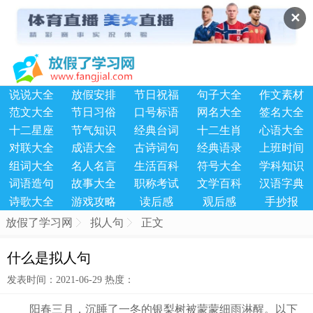
✕
说说大全
放假安排
节日祝福
句子大全
作文素材
范文大全
节日习俗
口号标语
网名大全
签名大全
十二星座
节气知识
经典台词
十二生肖
心语大全
对联大全
成语大全
古诗词句
经典语录
上班时间
组词大全
名人名言
生活百科
符号大全
学科知识
词语造句
故事大全
职称考试
文学百科
汉语字典
诗歌大全
游戏攻略
读后感
观后感
手抄报
放假了学习网
拟人句
正文
什么是拟人句
发表时间：2021-06-29 热度：
阳春三月，沉睡了一冬的银梨树被蒙蒙细雨淋醒。以下