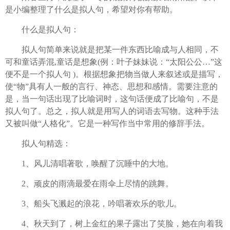
是​小编整理了什么是拟人句，希望对你有帮助。
什么是拟人句：
拟人句简单来说就是把某一件东西比喻成与人相同，不
可和童话弄混,童话是想象(例：叶子妹妹说：“太阳公公…”这
便不是一个拟人句 )。根据想象把物当做人来叙述或是描写，
使“物”具有人一般的言行、神态、思想和感情。需要注意的
是，当一句话出现了比喻词时，这句话便成了比喻句，不是
拟人句了。总之，拟人就是用写人的词语去写物。这种手法
又被叫做“人格化”。它是一种写作当中常用的修辞手法。
拟人句精选：
1、风儿清唱著歌，唤醒了沉睡中的大地。
2、顽皮的雨滴最爱在雨伞上尽情的跳舞。
3、船头飞溅起的浪花，吟唱著欢乐的歌儿。
4、秋天到了，树上金红的果子露出了笑脸，她在向着我